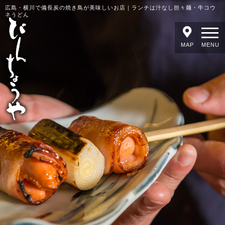
広島・横川で備長炭の焼き鳥が美味しいお店｜ランチは汁なし担々麺・牛コウ
ネうどん
MAP
MENU