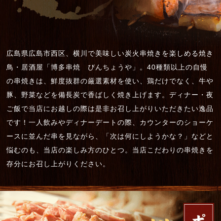
広島県広島市西区、横川で美味しい炭火串焼きを楽しめる焼き
鳥・居酒屋「博多串焼 びんちょうや」。40種類以上の自慢
の串焼きは、鮮度抜群の厳選素材を使い、鶏だけでなく、牛や
豚、野菜などを備長炭で香ばしく焼き上げます。ディナー・夜
ご飯で当店にお越しの際は是非お召し上がりいただきたい逸品
です！一人飲みやディナーデートの際、カウンターのショーケ
ースに並んだ串を見ながら、「次は何にしようかな？」などと
悩むのも、当店の楽しみ方のひとつ。当店こだわりの串焼きを
存分にお召し上がりください。